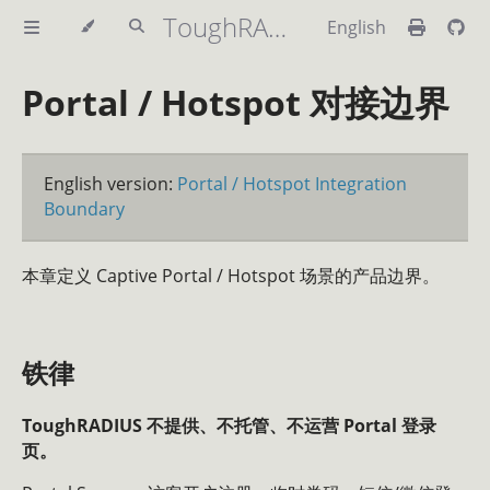
ToughRADIUS Handbook
English
Portal / Hotspot 对接边界
English version:
Portal / Hotspot Integration
Boundary
本章定义 Captive Portal / Hotspot 场景的产品边界。
铁律
ToughRADIUS 不提供、不托管、不运营 Portal 登录
页。