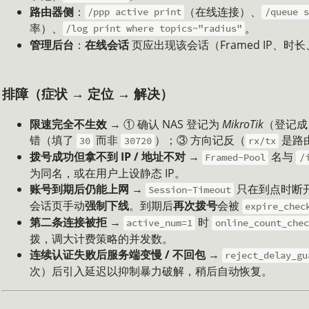
路由器侧
：
（在线连接）、
/ppp active print
/queue s
率）、
。
/log print where topics~"radius"
管理后台
：
在线会话
页应出现该会话（Framed IP、时
排障（症状 → 定位 → 解决）
限速完全不生效
→ ① 确认 NAS 登记为
MikroTik
（登记成 
错（填了
而非
）；③ 方向记反（
是路
30
30720
rx/tx
拨号成功但拿不到 IP / 地址不对
→
名与
Framed-Pool
/
为同名，或在用户上设静态 IP。
账号到期后仍能上网
→
只在到点时断
Session-Timeout
会话页手动
强制下线
。到期后
再次拨号
会被
expire_chec
第二条连接被拒
→
时
active_num=1
online_count_chec
拨，调大计费策略的并发数。
连续认证失败后服务端变慢 / 不回包
→
reject_delay_gu
次）后引入延迟以抑制暴力破解，稍后自动恢复。