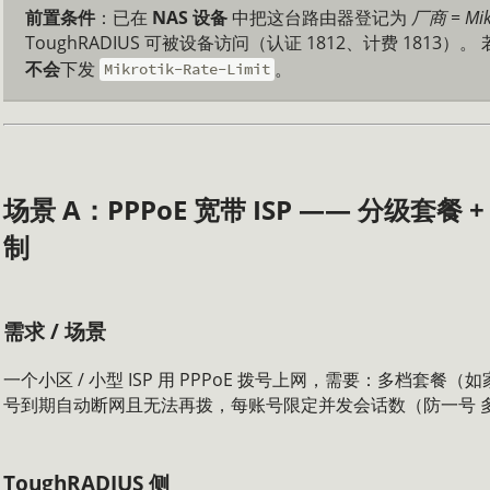
前置条件
：已在
NAS 设备
中把这台路由器登记为
厂商 = Mik
ToughRADIUS 可被设备访问（认证 1812、计费 1813）
不会
下发
。
Mikrotik-Rate-Limit
场景 A：PPPoE 宽带 ISP —— 分级套餐 
制
需求 / 场景
一个小区 / 小型 ISP 用 PPPoE 拨号上网，需要：多档套餐（
号到期自动断网且无法再拨，每账号限定并发会话数（防一号 多
ToughRADIUS 侧