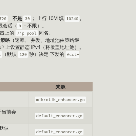
，
不是
； 上行 10M 填
。
720
30
10240
线会话（
= 不限）。
0
由器上的
同名。
/ip pool
费策略
（速率、 并发、地址池由策略继
用户 上设置静态 IPv4（将覆盖地址池）。
（默认
秒）决定 下发的
l
120
Acct-
来源
mikrotik_enhancer.go
开当前会
default_enhancer.go
默认
default_enhancer.go