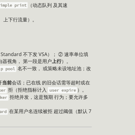
（动态队列 及其速
imple print
长、上下行流量）。
Standard 不下发 VSA）； ② 速率单位填
由器视角， 第一段是用户
上行
）。
名不一致， 或策略未设地址池；改
ip pool
开
当前
会话；已在线 的旧会话需等超时或在
拒（拒绝指标计入
）。
ker
user expire
拒绝并发，这是预期 行为；要允许多
ker
在某用户名连续被拒 超过阈值（默认 7
ard