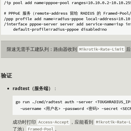
/ip pool add name=pppoe-pool ranges=10.10.0.2-10.10.255
# PPPoE 服务（remote-address 留给 RADIUS 的 Framed-Pool
/ppp profile add name=radius-pppoe local-address=10.10.
/interface pppoe-server server add service-name=isp int
限速无需手工建队列：路由器收到
后
Mikrotik-Rate-Limit
验证
radtest（服务端）
：
go run ./cmd/radtest auth -server <TOUGHRADIUS_IP>
成功时打印
，应能看到
Access-Accept
Mikrotik-Rate-L
了池）
。
Framed-Pool