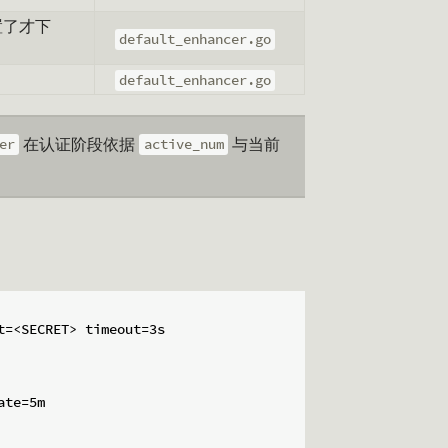
置了才下
default_enhancer.go
）
default_enhancer.go
在认证阶段依据
与当前
er
active_num
。
=<SECRET> timeout=3s

te=5m
