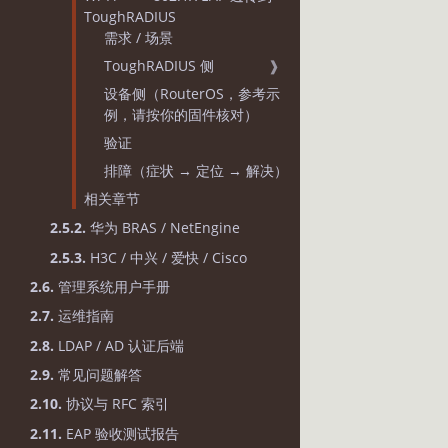
ToughRADIUS
需求 / 场景
ToughRADIUS 侧
❱
设备侧（RouterOS，参考示
例，请按你的固件核对）
验证
排障（症状 → 定位 → 解决）
相关章节
2.5.2.
华为 BRAS / NetEngine
2.5.3.
H3C / 中兴 / 爱快 / Cisco
2.6.
管理系统用户手册
2.7.
运维指南
2.8.
LDAP / AD 认证后端
2.9.
常见问题解答
2.10.
协议与 RFC 索引
2.11.
EAP 验收测试报告