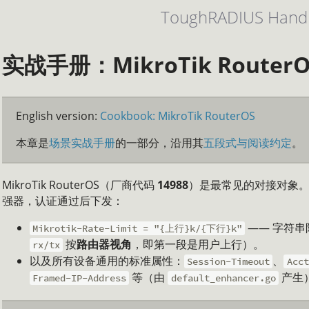
ToughRADIUS Hand
实战手册：MikroTik RouterO
English version:
Cookbook: MikroTik RouterOS
本章是
场景实战手册
的一部分，沿用其
五段式与阅读约定
。
MikroTik RouterOS（厂商代码
14988
）是最常见的对接对象。To
强器，认证通过后下发：
—— 字符
Mikrotik-Rate-Limit = "{上行}k/{下行}k"
按
路由器视角
，即第一段是用户上行）。
rx/tx
以及所有设备通用的标准属性：
、
Session-Timeout
Acct
等（由
产生
Framed-IP-Address
default_enhancer.go