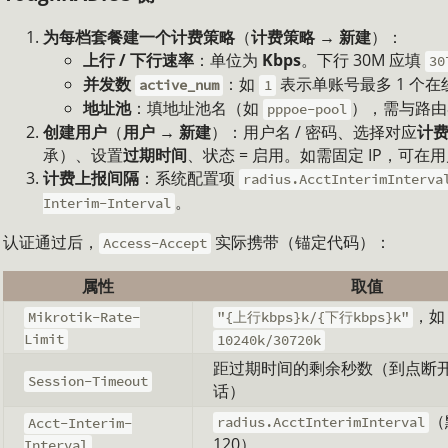
为每档套餐建一个计费策略
（
计费策略 → 新建
）：
上行 / 下行速率
：单位为
Kbps
。下行 30M 应填
30
并发数
：如
表示单账号最多 1 个在
active_num
1
地址池
：填地址池名（如
），需与路
pppoe-pool
创建用户
（
用户 → 新建
）：用户名 / 密码、选择对应
计
承）、设置
过期时间
、状态 = 启用。如需固定 IP，可在
计费上报间隔
：系统配置项
radius.AcctInterimInterva
。
Interim-Interval
认证通过后，
实际携带（锚定代码）：
Access-Accept
属性
取值
，如
Mikrotik-Rate-
"{上行kbps}k/{下行kbps}k"
Limit
10240k/30720k
距过期时间的剩余秒数（到点断
Session-Timeout
话）
（
radius.AcctInterimInterval
Acct-Interim-
120）
Interval