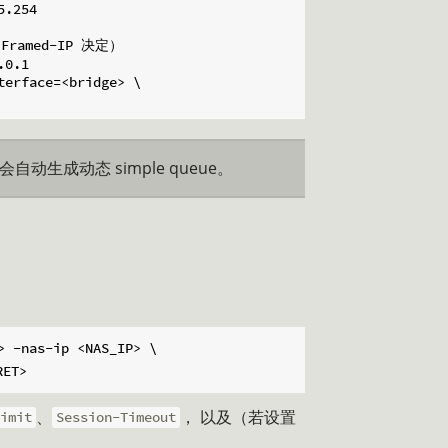
.254

/Framed-IP 决定）

0.1

erface=<bridge> \

会自动生成动态 simple queue。
 -nas-ip <NAS_IP> \

、
， 以及（若设置
imit
Session-Timeout