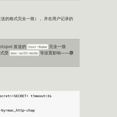
送的格式完全一致）， 并在用户记录的
tspot 发送的
完全一致
User-Name
送格式受
等设置影响——
存
mac-auth-mode
cret=<SECRET> timeout=3s

by=mac,http-chap
