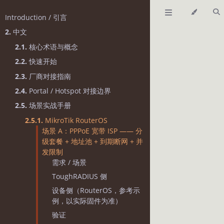
Introduction / 引言
2.
中文
2.1.
核心术语与概念
2.2.
快速开始
2.3.
厂商对接指南
2.4.
Portal / Hotspot 对接边界
2.5.
场景实战手册
2.5.1.
MikroTik RouterOS
场景 A：PPPoE 宽带 ISP —— 分
级套餐 + 地址池 + 到期断网 + 并
发限制
需求 / 场景
ToughRADIUS 侧
设备侧（RouterOS，参考示
例，以实际固件为准）
验证