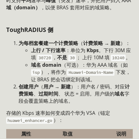
时支持
平均
速率与
峰值
（突发）速率，并把用户归入 AAA
域（domain）
，以便 BRAS 套用对应的域策略。
ToughRADIUS 侧
为每档套餐建一个计费策略
（
计费策略 → 新建
）：
上行 / 下行速率
：单位为
Kbps
。下行 30M 应
填
，
不是
； 上行 10M 填
。
30720
30
10240
域名 domain
（可选）：华为 AAA 域名（如
），将作为
下发，
isp
Huawei-Domain-Name
让 BRAS 把会话绑定到该域。
创建用户
（
用户 → 新建
）：用户名 / 密码、对应
计
费策略
、
过期时间
、 状态 = 启用。用户级的
域名
字
段会覆盖策略上的域名。
存储的 Kbps 速率如何变成四个华为 VSA（锚定
）：
huawei_enhancer.go
属性
取值
说明