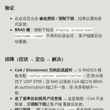
验证
在会话页点击
修改授权
/
强制下线
，结果以通知形
式反馈。
BRAS 侧
：强制下线后
display access-user
不再列出该会话， 客户端随后自
username <name>
动重拨。
排障（症状 → 定位 → 解决）
CoA / Disconnect 无响应或超时
→ ① RADIUS 模
板未配
；② 防火墙
radius-server authorization
挡了 UDP 3799；③ NAS 记录的 CoA 端口与 BRAS
的 authorization 端口不一致；④ 共享密钥不一
致。
改了速率但在线用户没变速
→ 这是预期：CoA 不改
限速，需
强制下线
让客户端 重拨后生效。
端口困惑
→ 网上常说的 CoA
是某些客户端的
1700