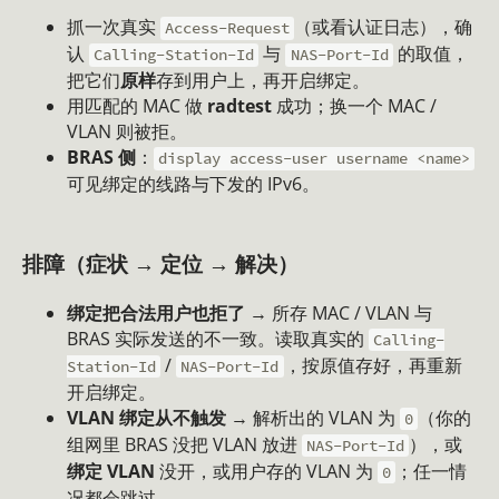
抓一次真实
（或看认证日志），确
Access-Request
认
与
的取值，
Calling-Station-Id
NAS-Port-Id
把它们
原样
存到用户上，再开启绑定。
用匹配的 MAC 做
radtest
成功；换一个 MAC /
VLAN 则被拒。
BRAS 侧
：
display access-user username <name>
可见绑定的线路与下发的 IPv6。
排障（症状 → 定位 → 解决）
绑定把合法用户也拒了
→ 所存 MAC / VLAN 与
BRAS 实际发送的不一致。读取真实的
Calling-
/
，按原值存好，再重新
Station-Id
NAS-Port-Id
开启绑定。
VLAN 绑定从不触发
→ 解析出的 VLAN 为
（你的
0
组网里 BRAS 没把 VLAN 放进
），或
NAS-Port-Id
绑定 VLAN
没开，或用户存的 VLAN 为
；任一情
0
况都会跳过。