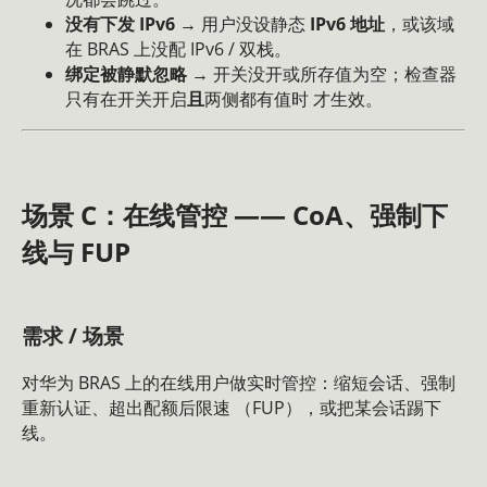
没有下发 IPv6
→ 用户没设静态
IPv6 地址
，或该域
在 BRAS 上没配 IPv6 / 双栈。
绑定被静默忽略
→ 开关没开或所存值为空；检查器
只有在开关开启
且
两侧都有值时 才生效。
场景 C：在线管控 —— CoA、强制下
线与 FUP
需求 / 场景
对华为 BRAS 上的在线用户做实时管控：缩短会话、强制
重新认证、超出配额后限速 （FUP），或把某会话踢下
线。