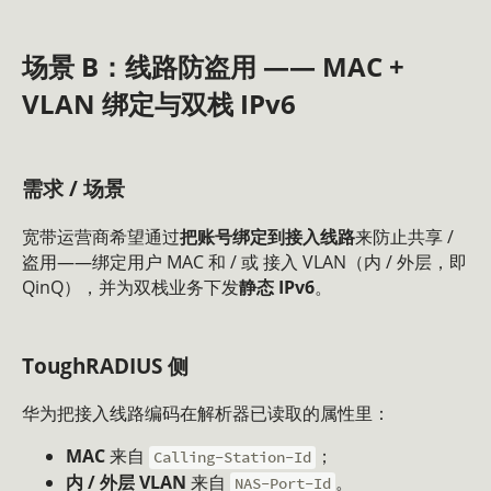
场景 B：线路防盗用 —— MAC +
VLAN 绑定与双栈 IPv6
需求 / 场景
宽带运营商希望通过
把账号绑定到接入线路
来防止共享 /
盗用——绑定用户 MAC 和 / 或 接入 VLAN（内 / 外层，即
QinQ），并为双栈业务下发
静态 IPv6
。
ToughRADIUS 侧
华为把接入线路编码在解析器已读取的属性里：
MAC
来自
；
Calling-Station-Id
内 / 外层 VLAN
来自
。
NAS-Port-Id