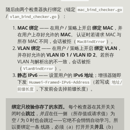
随后由两个检查器执行绑定（锚定
mac_bind_checker.go
/
）：
vlan_bind_checker.go
MAC 绑定
—— 在用户 / 策略上开启
绑定 MAC
，并
在用户上存好允许的
MAC
。 认证时若请求 MAC 与
所存 MAC 不同，会话被拒（
）。
MacBindError
VLAN 绑定
—— 在用户 / 策略上开启
绑定 VLAN
，
并存好允许的
VLAN ID 1 / VLAN ID 2
。若所存
VLAN 与解析出的不一致，会话被拒
（
）。
VlanBindError
静态 IPv6
—— 设置用户的
IPv6 地址
；增强器随即
下发
（若写成
Huawei-Framed-IPv6-Address
地址/
，下发前会去掉前缀长度）。
前缀长度
绑定只校验你存了的东西。
每个检查器在其开关关
闭时会
跳过
，
并且
在任一侧 （所存值或请求值）为
空 / 为 0 时也会跳过——它绝不会悄悄自动学习。所
以要绑定一条 线路，必须（a）打开开关
并且
（b）