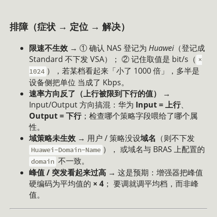
排障（症状 → 定位 → 解决）
限速不生效
→ ① 确认 NAS 登记为
Huawei
（登记成
Standard 不下发 VSA）； ② 记住取值是 bit/s（
×
），若某档看起来「小了 1000 倍」，多半是
1024
设备侧把单位 当成了 Kbps。
速率方向反了（上行被限到下行的值）
→
Input/Output 方向搞混：华为
Input = 上行
、
Output = 下行
；检查哪个策略字段喂给了哪个属
性。
域策略未生效
→ 用户 / 策略没设
域名
（则不下发
）， 或域名与 BRAS 上配置的
Huawei-Domain-Name
不一致。
domain
峰值 / 突发看起来过高
→ 这是预期：增强器把峰值
硬编码为平均值的
× 4
； 要调就调平均档，而非峰
值。