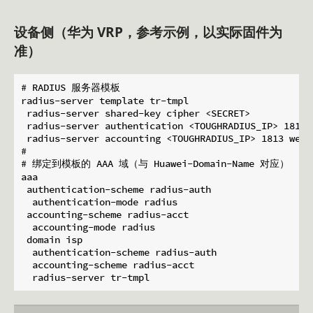
设备侧（华为 VRP，参考示例，以实际固件为
准）
# RADIUS 服务器模板

radius-server template tr-tmpl

 radius-server shared-key cipher <SECRET>

 radius-server authentication <TOUGHRADIUS_IP> 1812 w
 radius-server accounting <TOUGHRADIUS_IP> 1813 weigh
#

# 绑定到模板的 AAA 域（与 Huawei-Domain-Name 对应）

aaa

 authentication-scheme radius-auth

  authentication-mode radius

 accounting-scheme radius-acct

  accounting-mode radius

 domain isp

  authentication-scheme radius-auth

  accounting-scheme radius-acct
