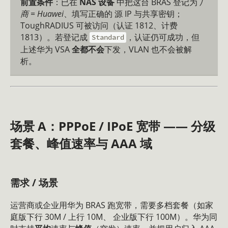
前置条件
：已在
NAS 设备
中把这台 BRAS 登记为
厂
商 = Huawei
、填写正确的 源 IP 与共享密钥；
ToughRADIUS 可被访问（认证 1812、计费
1813）。若登记成
，认证仍可成功，但
Standard
上述华为 VSA
全都不会
下发，VLAN 也不会被解
析。
场景 A：PPPoE / IPoE 宽带 —— 分级
套餐、峰值速率与 AAA 域
需求 / 场景
运营商或企业用华为 BRAS 跑宽带，需要多档套餐（如家
庭版下行 30M / 上行 10M、 企业版下行 100M）。华为同