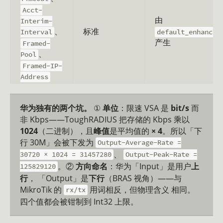
Acct-
由
Interim-
、
标准
Interval
default_enhancer
产生
Framed-
、
Pool
Framed-IP-
Address
华为独有的两个坑。
①
单位
：限速 VSA 是
bit/s
而
非 Kbps——ToughRADIUS 把存储的 Kbps 乘以
1024
（二进制），且
峰值
是平均值的
× 4
。所以「下
行 30M」会被下发为
Output-Average-Rate =
、
30720 × 1024 = 31457280
Output-Peak-Rate =
。②
方向命名
：华为「Input」是用户
上
125829120
行
， 「Output」是
下行
（BRAS 视角）——与
MikroTik 的
用词相反，但物理含义 相同。
rx/tx
四个值都会被钳制到 Int32 上限。