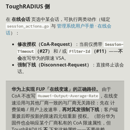
ToughRADIUS 侧
在
在线会话
页选中某会话，可执行两类动作（锚定
与
管理系统用户手册 · 在线会
session_actions.go
话
）：
修改授权（CoA-Request）
：当前仅携带
Session-
（#27）
和 / 或
（#11）
——
不
Timeout
Filter-Id
会
改写华为的限速 VSA。
强制下线（Disconnect-Request）
：直接终止该会
话。
华为上实现 FUP「在线变速」的正确路径。
由于
CoA 不改写
，在线变
Huawei-Output-Average-Rate
速沿用与其他厂商一致的与厂商无关路径：先在 计
费策略 / 用户上改速率，
再对其发强制下线
；客户端
重拨后即按新的限速四元组重新 授权。（部分华为
固件也会响应某个厂商私有的 CoA 限速属性，但
ToughRADIUS
不
下发这种属性——不要依赖