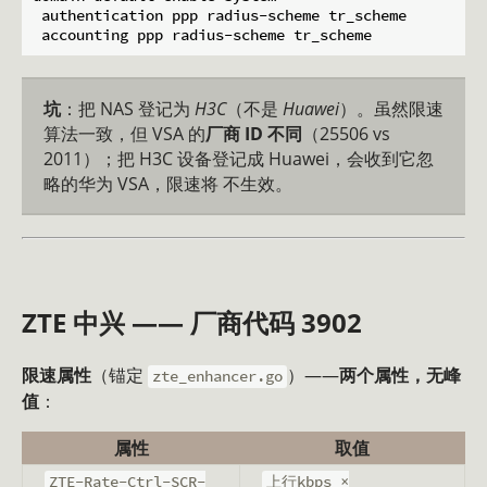
 authentication ppp radius-scheme tr_scheme

坑
：把 NAS 登记为
H3C
（不是
Huawei
）。虽然限速
算法一致，但 VSA 的
厂商 ID 不同
（25506 vs
2011）；把 H3C 设备登记成 Huawei，会收到它忽
略的华为 VSA，限速将 不生效。
ZTE 中兴 —— 厂商代码 3902
限速属性
（锚定
）——
两个属性，无峰
zte_enhancer.go
值
：
属性
取值
ZTE-Rate-Ctrl-SCR-
上行kbps ×