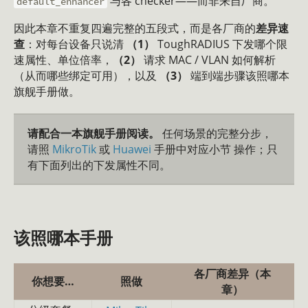
与各 checker——而非来自厂商。
default_enhancer
因此本章不重复四遍完整的五段式，而是各厂商的
差异速
查
：对每台设备只说清
（1）
ToughRADIUS 下发哪个限
速属性、单位倍率，
（2）
请求 MAC / VLAN 如何解析
（从而哪些绑定可用），以及
（3）
端到端步骤该照哪本
旗舰手册做。
请配合一本旗舰手册阅读。
任何场景的完整分步，
请照
MikroTik
或
Huawei
手册中对应小节 操作；只
有下面列出的下发属性不同。
该照哪本手册
各厂商差异（本
你想要…
照做
章）