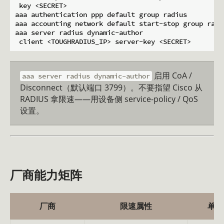
 key <SECRET>

aaa authentication ppp default group radius

aaa accounting network default start-stop group radiu
aaa server radius dynamic-author

启用 CoA /
aaa server radius dynamic-author
Disconnect（默认端口 3799）。不要指望 Cisco 从
RADIUS 拿限速——用设备侧 service-policy / QoS
设置。
厂商能力矩阵
厂商
限速属性
单位