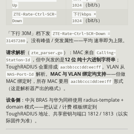
（bit/s）
Up
1024
ZTE-Rate-Ctrl-SCR-
下行kbps ×
（bit/s）
Down
1024
「下行 30M」档下发
ZTE-Rate-Ctrl-SCR-Down =
。没有峰值 / 突发属性——平均 速率即为上限。
31457280
请求解析
（
）：MAC 来自
zte_parser.go
Calling-
，但中兴发的是
12 位 纯十六进制字符串
；
Station-Id
ToughRADIUS 会重排成
。VLAN 从
aa:bb:cc:dd:ee:ff
解析。
MAC 与 VLAN 绑定均支持
——但做
NAS-Port-Id
MAC 绑定时，所存 MAC 要用
形式
aa:bb:cc:dd:ee:ff
（这是解析器产出的格式）。
设备侧
：中兴 BRAS 与华为同样使用 radius-template +
domain 模式——把认证 / 计费 模板绑定到
ToughRADIUS 地址、共享密钥与端口 1812 / 1813（以实
际固件为准）。