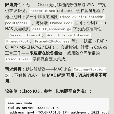
限速属性
：
无
——Cisco 无可移植的数值限速 VSA，带宽
仍在设备侧。
enhancer 会在套餐配置了
accept-cisco
地址池时下发一个非限速属性
Cisco-AVPair="ip:addr-
， 与标准
互补；否则 Cisco
pool=<pool>"
Framed-Pool
NAS 只会收到
下发的标准属性
default_enhancer.go
（
、
、
Session-Timeout
Acct-Interim-Interval
、
等）。认证 （PAP /
Framed-Pool
Framed-IP-Address
CHAP / MS-CHAPv2 / EAP）、会话控制、计费与 CoA 都
正常工作——
限速请在设备侧做
， 或用随仓库附带的
字典做自定义集成。
Cisco-AVPair
请求解析
：默认解析器——MAC 来自
Calling-Station-
，不解析 VLAN。故
MAC 绑定 可用，VLAN 绑定不可
Id
用
。
设备侧（Cisco IOS，参考，以实际平台为准）：
aaa new-model

radius server TOUGHRADIUS

 address ipv4 <TOUGHRADIUS_IP> auth-port 1812 acct-po