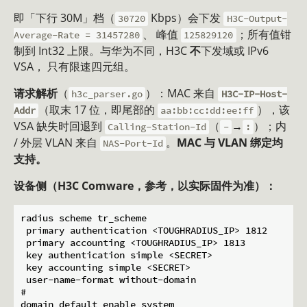
即「下行 30M」档（
Kbps）会下发
30720
H3C-Output-
、 峰值
；所有值钳
Average-Rate = 31457280
125829120
制到 Int32 上限。与华为不同，H3C
不
下发域或 IPv6
VSA， 只有限速四元组。
请求解析
（
）：MAC 来自
h3c_parser.go
H3C-IP-Host-
（取末 17 位，即尾部的
），该
Addr
aa:bb:cc:dd:ee:ff
VSA 缺失时回退到
（
→
）；内
Calling-Station-Id
-
:
/ 外层 VLAN 来自
。
MAC 与 VLAN 绑定均
NAS-Port-Id
支持。
设备侧（H3C Comware，参考，以实际固件为准）：
radius scheme tr_scheme

 primary authentication <TOUGHRADIUS_IP> 1812

 primary accounting <TOUGHRADIUS_IP> 1813

 key authentication simple <SECRET>

 key accounting simple <SECRET>

 user-name-format without-domain

#

domain default enable system
