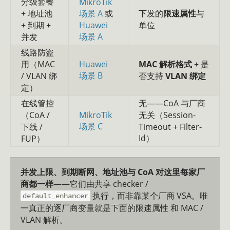
分级套餐
MikroTik
+ 地址池
场景 A
或
下发的
限速属性
与
+ 到期 +
Huawei
单位
场景 A
并发
线路防盗
用（MAC
Huawei
MAC 解析格式
+ 是
场景 B
/ VLAN 绑
否支持
VLAN 绑定
定）
在线管控
无——CoA 与厂商
（CoA /
MikroTik
无关（Session-
场景 C
下线 /
Timeout + Filter-
Id）
FUP）
并发上限、到期断网、地址池与 CoA 对这里每家厂
商都一样
——它们由共享 checker /
执行，而非靠某个厂商 VSA。唯
default_enhancer
一真正的逐厂商变量就是下面的限速属性 和 MAC /
VLAN 解析。