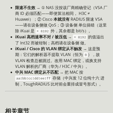
限速不生效
→ ① NAS 没按该厂商精确登记（VSA 厂
商 ID 必须匹配——即便算法相同， H3C ≠
Huawei）；② Cisco
本就没有
RADIUS 限速 VSA
——请在设备侧做 QoS；③ 设备侧 单位搞错（这里
除 iKuai 是
外，其余都是 bit/s）。
× 8192
iKuai 高档速率不对 / 被压低
→
的值溢出
× 8192
了 Int32 而被钳制；高档请在设备侧 做。
iKuai / Cisco 的 VLAN 绑定从不触发
→ 这是预
期：它们的解析器不提取 VLAN（恒为
），故
0
VLAN 检查总被跳过。改用 MAC 绑定，或换支持
VLAN 解析的厂商（华为 / H3C / 中兴）。
中兴 MAC 绑定从不匹配
→ 把 MAC 按
存储（中兴发 12 位纯十六 进
aa:bb:cc:dd:ee:ff
制，ToughRADIUS 比对前会重排成冒号形式）。
相关章节