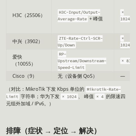
H3C-Input/Output-
×
H3C（25506）
+ 峰值
（
Average-Rate
1024
ZTE-Rate-Ctrl-SCR-
×
中兴（3902）
（
Up/Down
1024
RP-
爱快
Upstream/Downstream-
× 819
（10055）
Speed-Limit
Cisco（9）
无（设备侧 QoS）
—
（对比：MikroTik 下发 Kbps 单位的
Mikrotik-Rate-
字符串；华为下发
、 峰值
的限速四
Limit
× 1024
× 4
元组外加域 / IPv6。）
排障（症状 → 定位 → 解决）