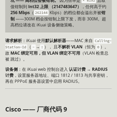
坑 —— 高档位会被钳制。
因为倍率是
且取
× 8192
值钳制到
Int32 上限 （2147483647）
，任何高于约
256 Mbps
（
Kbps）的档位都会溢出并被
钳
262144
制
——300M 档会按钳制上限下发，而非 300M。超
高档位请改在 iKuai 设备侧做策略。
请求解析
：iKuai 使用
默认解析器
——MAC 来自
Calling-
（
→
）， 且
不解析 VLAN
（恒为
）。
Station-Id
-
:
0
故
MAC 绑定可用，但 VLAN 绑定不可用
（VLAN 检查总
被 跳过）。
设备侧
：在 iKuai web 控制台进入
认证计费 → RADIUS
计费
，设置服务器地址、端口 1812 / 1813 与共享密钥，
再在 PPPoE 服务器设置中启用 RADIUS。
Cisco —— 厂商代码 9