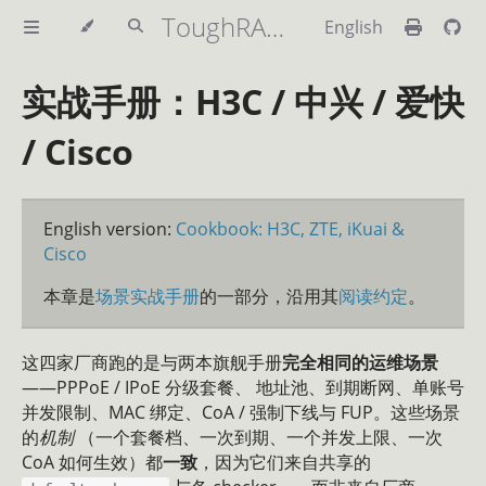
ToughRADIUS Handbook
English
实战手册：H3C / 中兴 / 爱快
/ Cisco
English version:
Cookbook: H3C, ZTE, iKuai &
Cisco
本章是
场景实战手册
的一部分，沿用其
阅读约定
。
这四家厂商跑的是与两本旗舰手册
完全相同的运维场景
——PPPoE / IPoE 分级套餐、 地址池、到期断网、单账号
并发限制、MAC 绑定、CoA / 强制下线与 FUP。这些场景
的
机制
（一个套餐档、一次到期、一个并发上限、一次
CoA 如何生效）都
一致
，因为它们来自共享的